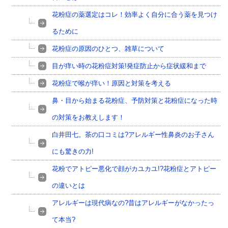
花粉症の薬選定はコレ！効率よく自分に合う薬を見つけ
るために
花粉症の原因のひとつ、雑草について
目が痒い時の花粉症対策!発症防止から症状緩和まで
花粉症で喉が痒い！原因と対策を考える
鼻・目から始まる花粉症、予防対策と花粉症になった時
の対策をお教えします！
白井田七。茶の口コミは?アレルギー性鼻炎のお子さん
にも驚きの力!
花粉でアトピー悪化で顔がカユカユ!?花粉症とアトピー
の違いとは
アレルギーは現代病なの?昔はアレルギーがなかったっ
て本当?