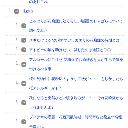
のあれこれ
花粉症
じゃばらが花粉症に効くらしい!話題のじゃばらについて
調べてみた
スギだけじゃない!オオアワガエリの花粉症の時期とは
アトピーの娘を助けたい。試したのは通院と〇〇
アルコールにご注意!花粉症でお酒好きな人が生活で気を
つけるべき事
桜の見物中に花粉症のような症状が・・・ もしかしたら
桜アレルギーかも?
秋になると突然ひどい咳き込みが・・・ それ花粉症かも
しれませんよ?
ブタクサの嘆願！花粉飛散時期、時間帯など役立つ情報
告白とは