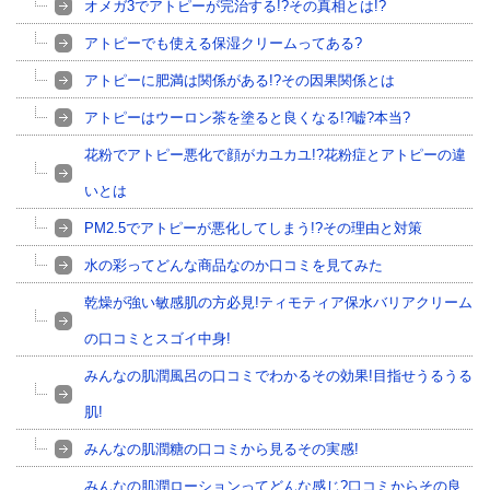
オメガ3でアトピーが完治する!?その真相とは!?
アトピーでも使える保湿クリームってある?
アトピーに肥満は関係がある!?その因果関係とは
アトピーはウーロン茶を塗ると良くなる!?嘘?本当?
花粉でアトピー悪化で顔がカユカユ!?花粉症とアトピーの違
いとは
PM2.5でアトピーが悪化してしまう!?その理由と対策
水の彩ってどんな商品なのか口コミを見てみた
乾燥が強い敏感肌の方必見!ティモティア保水バリアクリーム
の口コミとスゴイ中身!
みんなの肌潤風呂の口コミでわかるその効果!目指せうるうる
肌!
みんなの肌潤糖の口コミから見るその実感!
みんなの肌潤ローションってどんな感じ?口コミからその良