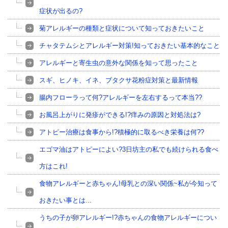
症状が出るの?
菊アレルギーの種類と症状について知っておきたいこと
チャタテムシとアレルギー対策!知っておきたい基本的なこと
アレルギーと寄生虫の意外な関係を知って思ったこと
スギ、ヒノキ、イネ、ブタクサ花粉症対策と最新情報
腸内フローラって何?アレルギーを左右するって本当??
お風呂上がりに発疹ができる!?痒みの原因と対処法は?
アトピー治療は食事から!?積極的に取るべき栄養は何??
エゴマ油はアトピーによい?3日坊主の私でも続けられる食べ
方はこれ!
食物アレルギーと赤ちゃん!母乳との深い関係~私が今知って
おきたい事とは...
うちの子が卵アレルギー!?赤ちゃんの食物アレルギーについ