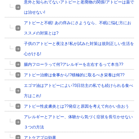
意外と知られてないアトピーと老廃物の関係!アトピーは薬で
は治せない!
アトピーと不眠! あの痒みにさようなら、不眠に悩む方にお
ススメの対策とは?
子供のアトピーと夜泣き!私が試みた対策は規則正しい生活を
心がける!
腸内フローラって何?アレルギーを左右するって本当??
アトピー治療は食事から!?積極的に取るべき栄養は何??
エゴマ油はアトピーによい?3日坊主の私でも続けられる食べ
方はこれ!
アトピー性皮膚炎とは??発症と原因を考えて向かい合おう
アレルギーとアトピー、体験から気づく症状を長引かせない
３つの方法
アトケアプロ効果