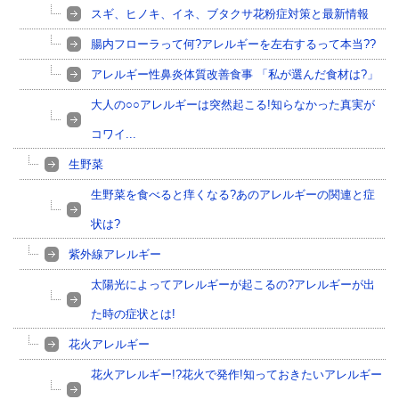
スギ、ヒノキ、イネ、ブタクサ花粉症対策と最新情報
腸内フローラって何?アレルギーを左右するって本当??
アレルギー性鼻炎体質改善食事 「私が選んだ食材は?」
大人の○○アレルギーは突然起こる!知らなかった真実が
コワイ...
生野菜
生野菜を食べると痒くなる?あのアレルギーの関連と症
状は?
紫外線アレルギー
太陽光によってアレルギーが起こるの?アレルギーが出
た時の症状とは!
花火アレルギー
花火アレルギー!?花火で発作!知っておきたいアレルギー