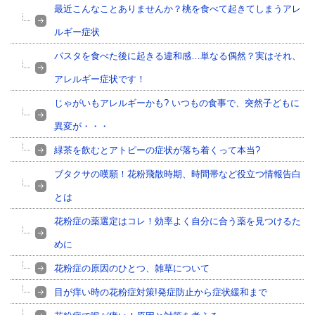
最近こんなことありませんか？桃を食べて起きてしまうアレ
ルギー症状
パスタを食べた後に起きる違和感…単なる偶然？実はそれ、
アレルギー症状です！
じゃがいもアレルギーかも? いつもの食事で、突然子どもに
異変が・・・
緑茶を飲むとアトピーの症状が落ち着くって本当?
ブタクサの嘆願！花粉飛散時期、時間帯など役立つ情報告白
とは
花粉症の薬選定はコレ！効率よく自分に合う薬を見つけるた
めに
花粉症の原因のひとつ、雑草について
目が痒い時の花粉症対策!発症防止から症状緩和まで