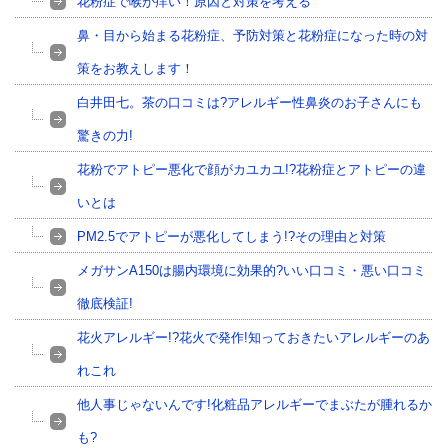
花粉症で喉が痒い！原因と対策を考える
鼻・目から始まる花粉症、予防対策と花粉症になった時の対
策をお教えします！
白井田七。茶の口コミは?アレルギー性鼻炎のお子さんにも
驚きの力!
花粉でアトピー悪化で顔がカユカユ!?花粉症とアトピーの違
いとは
PM2.5でアトピーが悪化してしまう!?その理由と対策
メガサンA150は腸内環境に効果的?いい口コミ・悪い口コミ
徹底検証!
花火アレルギー!?花火で発作!知っておきたいアレルギーのあ
れこれ
他人事じゃないんです!化粧品アレルギーでまぶたが腫れるか
も?