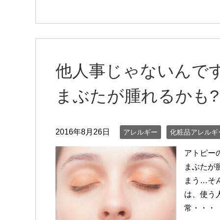
他人事じゃないんです
まぶたが腫れるかも?
2016年8月26日
アレルギー
化粧品アレルギ
アトピー
まぶたが
まう…そ
は、使う
常・・・