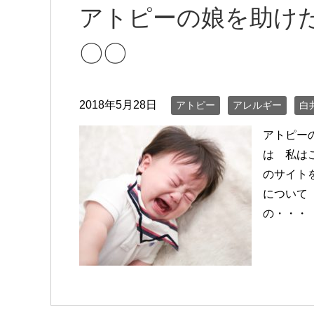
アトピーの娘を助け
〇〇
2018年5月28日
アトピー
アレルギー
白
アトピー
は 私は
のサイト
について
の・・・