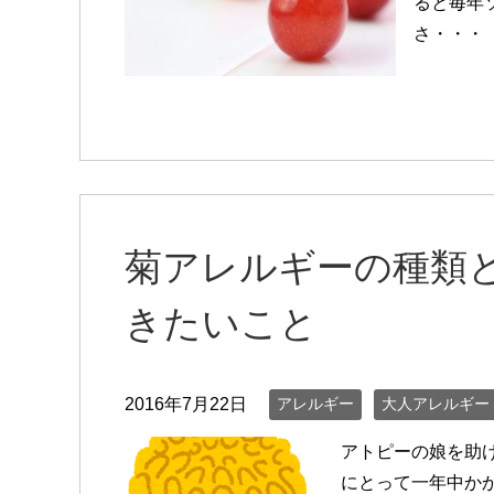
ると毎年
さ・・・
菊アレルギーの種類
きたいこと
2016年7月22日
アレルギー
大人アレルギー
アトピーの娘を助
にとって一年中か