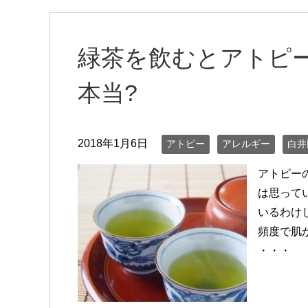
緑茶を飲むとアトピ
本当?
2018年1月6日
アトピー
アレルギー
白井
アトピー
は思って
いるわけ
頻度で肌
・・・