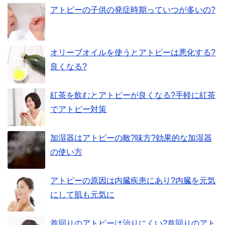
アトピーの子供の発症時期っていつが多いの?
オリーブオイルを使うとアトピーは悪化する?
良くなる?
紅茶を飲むとアトピーが良くなる?手軽に紅茶
でアトピー対策
加湿器はアトピーの敵?味方?効果的な加湿器
の使い方
アトピーの原因は内臓疾患にあり?内臓を元気
にして肌も元気に
首回りのアトピーは治りにくい?首回りのアト