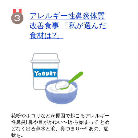
アレルギー性鼻炎体質
改善食事 「私が選んだ
食材は?」
花粉やホコリなどが原因で起こるアレルギー
性鼻炎! 鼻や目がかゆい〜!から始まって とめ
どなく出る鼻水と涙、鼻づまり〜!! あの、症
状を...