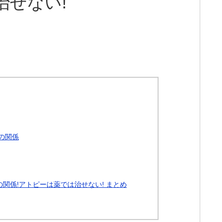
治せない!
の関係
関係!アトピーは薬では治せない! まとめ