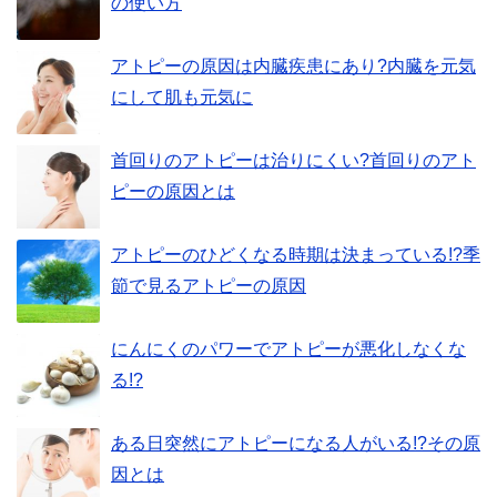
の使い方
アトピーの原因は内臓疾患にあり?内臓を元気
にして肌も元気に
首回りのアトピーは治りにくい?首回りのアト
ピーの原因とは
アトピーのひどくなる時期は決まっている!?季
節で見るアトピーの原因
にんにくのパワーでアトピーが悪化しなくな
る!?
ある日突然にアトピーになる人がいる!?その原
因とは