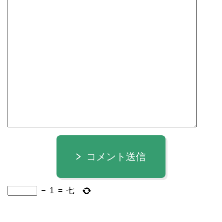
コメント送信
−
1
=
七