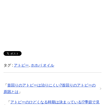
タグ :
アトピー
,
ホホバ オイル
「
首回りのアトピーは治りにくい?首回りのアトピーの
原因とは
」
「
アトピーのひどくなる時期は決まっている!?季節で見