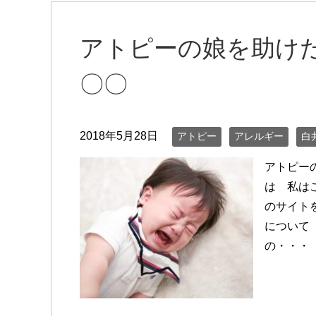
アトピーの娘を助け
〇〇
2018年5月28日
アトピー
アレルギー
白
アトピー
は 私は
のサイト
について
の・・・