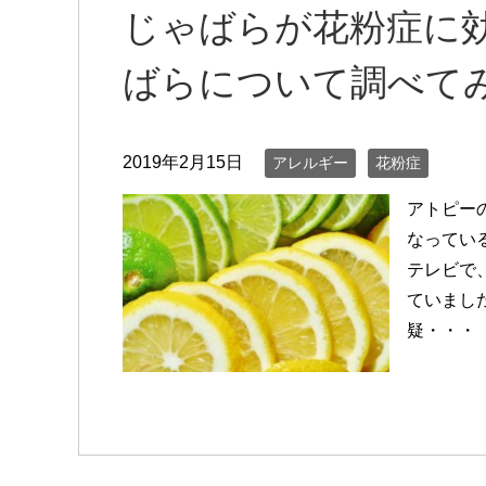
じゃばらが花粉症に効
ばらについて調べて
2019年2月15日
アレルギー
花粉症
アトピー
なってい
テレビで
ていまし
疑・・・