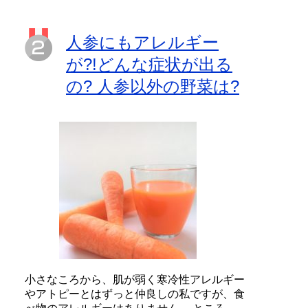
人参にもアレルギー
が?!どんな症状が出る
の? 人参以外の野菜は?
小さなころから、肌が弱く寒冷性アレルギー
やアトピーとはずっと仲良しの私ですが、食