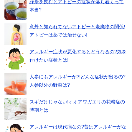
緑茶を飲むとアトピーの症状が落ち着くって
本当?
意外と知られてないアトピーと老廃物の関係!
アトピーは薬では治せない!
アレルギー症状が悪化するとどうなるの?気を
付けたい症状とは!
人参にもアレルギーが?!どんな症状が出るの?
人参以外の野菜は?
スギだけじゃない!オオアワガエリの花粉症の
時期とは
アレルギーは現代病なの?昔はアレルギーがな