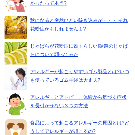
かったって本当?
秋になると突然ひどい咳き込みが・・・ それ
花粉症かもしれませんよ?
じゃばらが花粉症に効くらしい!話題のじゃば
らについて調べてみた
アレルギーが起こりやすいゴム製品とは?いつ
も使っているゴム手袋は大丈夫?
アレルギーとアトピー、体験から気づく症状
を長引かせない３つの方法
食品によって起こるアレルギーの原因とは?ど
うしてアレルギーが起こるの?