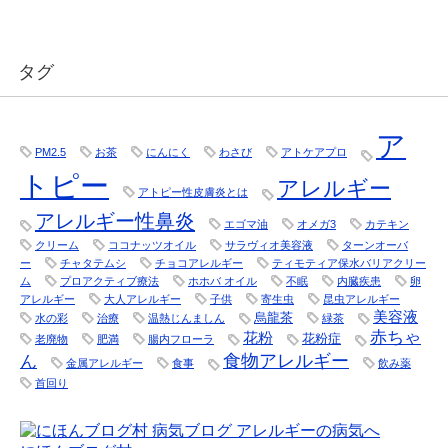
タグ
ア
PM2.5
お茶
にんにく
わさび
アトケアプロ
トピー
アレルギー
アトピー性皮膚炎とは
アレルギー性鼻炎
エゴマ油
オメガ3
カテキン
クリーム
ココナッツオイル
サラヴィオ美容液
ターンオーバ
ー
チャタテムシ
チョコアレルギー
ティモティア保水バリアクリー
ム
プロアクティブ療法
ホホバ オイル
不眠
内臓疾患
卵
アレルギー
大人アレルギー
子供
寄生虫
昆虫アレルギー
美容液
烏龍茶
水の彩
治療
温熱じんましん
緑茶
赤ちゃ
花粉
花粉症
老廃物
肥満
腸内フローラ
食物アレルギー
ん
金属アレルギー
食事
飲み薬
首回り