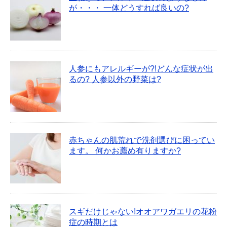
が・・・ 一体どうすれば良いの?
人参にもアレルギーが?!どんな症状が出
るの? 人参以外の野菜は?
赤ちゃんの肌荒れで洗剤選びに困ってい
ます。 何かお薦め有りますか?
スギだけじゃない!オオアワガエリの花粉
症の時期とは