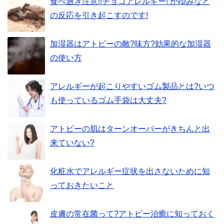
食べ過ぎ注意!!チョコアレルギー! かゆみなど
の反応を引き起こすのです!
加湿器はアトピーの敵?味方?効果的な加湿器
の使い方
アレルギーが起こりやすいゴム製品とは?いつ
も使っているゴム手袋は大丈夫?
アトピーの肌はターンオーバーがきちんと出
来ていない?
化粧水でアレルギー症状を出さないために知
っておきたいこと
皮膚の常在菌って?アトピー治癒に知っておく