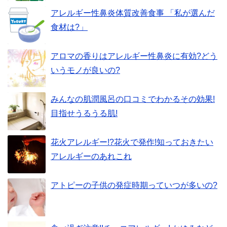
アレルギー性鼻炎体質改善食事 「私が選んだ
食材は?」
アロマの香りはアレルギー性鼻炎に有効?どう
いうモノが良いの?
みんなの肌潤風呂の口コミでわかるその効果!
目指せうるうる肌!
花火アレルギー!?花火で発作!知っておきたい
アレルギーのあれこれ
アトピーの子供の発症時期っていつが多いの?