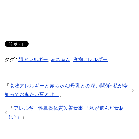
タグ :
卵アレルギー
,
赤ちゃん
,
食物アレルギー
「
食物アレルギーと赤ちゃん!母乳との深い関係~私が今
知っておきたい事とは…
」
「
アレルギー性鼻炎体質改善食事 「私が選んだ食材
は?」
」