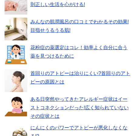
則正しい生活を心がける!
みんなの肌潤風呂の口コミでわかるその効果!
目指せうるうる肌!
花粉症の薬選定はコレ！効率よく自分に合う
薬を見つけるために
首回りのアトピーは治りにくい?首回りのアト
ピーの原因とは
ある日突然やってきたアレルギー症状はイー
ストコネクションだった!広く知られていない
その症状とは
にんにくのパワーでアトピーが悪化しなくな