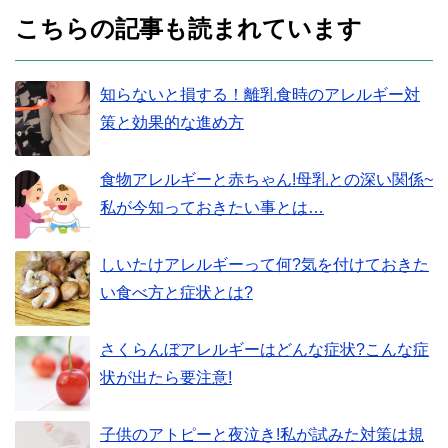
こちらの記事も読まれています
知らないと損する！離乳食時のアレルギー対
策と効果的な進め方
食物アレルギーと赤ちゃん!母乳との深い関係~
私が今知っておきたい事とは…
しいたけアレルギーって何?気を付けておきた
い食べ方と症状とは?
さくらんぼアレルギーはどんな症状?こんな症
状が出たら要注意!
子供のアトピーと夜泣き!私が試みた対策は規