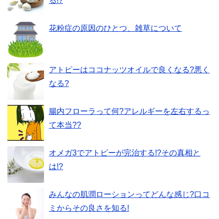
る!?
花粉症の原因のひとつ、雑草について
アトピーはココナッツオイルで良くなる?悪く
なる?
腸内フローラって何?アレルギーを左右するっ
て本当??
オメガ3でアトピーが完治する!?その真相と
は!?
みんなの肌潤ローションってどんな感じ?口コ
ミからその良さを知る!