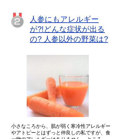
人参にもアレルギー
が?!どんな症状が出る
の? 人参以外の野菜は?
小さなころから、肌が弱く寒冷性アレルギー
やアトピーとはずっと仲良しの私ですが、食