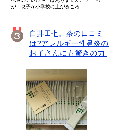
べ物のアレルギーはありません。 ところ
が、息子が小学校に上がるころ...
白井田七。茶の口コミ
は?アレルギー性鼻炎の
お子さんにも驚きの力!