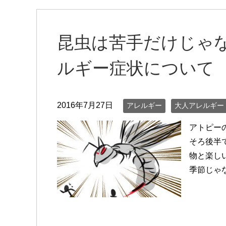
昆虫は苦手だけじゃ
ルギー症状について
2016年7月27日
アレルギー
大人アレルギー
アトピー
そろ後半
物と楽し
季節じゃ