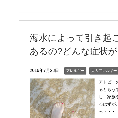
海水によって引き起
あるの?どんな症状が
2016年7月23日
アレルギー
大人アレルギー
アトピー
るともう
し、家族
るはずが
っ・・・