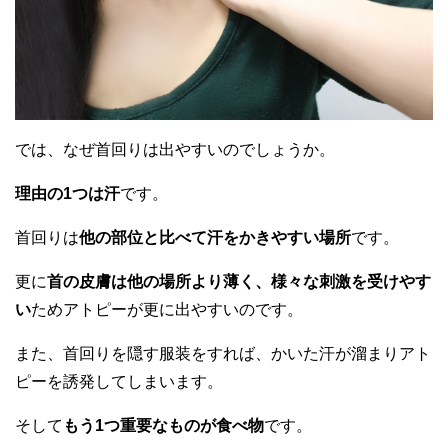
では、なぜ首回りは出やすいのでしょうか。
理由の1つは汗
です。
首回りは
他の部位と比べて汗をかきやすい場所
です。
更に
首の皮膚は他の場所より薄く、様々な刺激を受けやす
い
ためアトピーが更に出やすいのです。
また、首回りを隠す服装をすれば、かいた汗が溜まりアト
ピーを誘発してしまいます。
そして
もう1つ重要なものが食べ物
です。