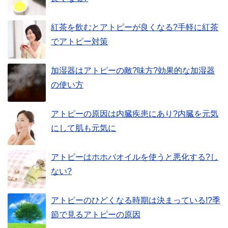
紅茶を飲むとアトピーが良くなる?手軽に紅茶
でアトピー対策
加湿器はアトピーの敵?味方?効果的な加湿器
の使い方
アトピーの原因は内臓疾患にあり?内臓を元気
にして肌も元気に
アトピーはホホバオイルを使うと悪化する?し
ない?
アトピーのひどくなる時期は決まっている!?季
節で見るアトピーの原因