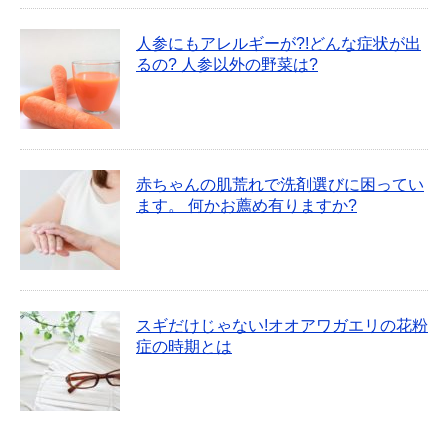
人参にもアレルギーが?!どんな症状が出
るの? 人参以外の野菜は?
赤ちゃんの肌荒れで洗剤選びに困ってい
ます。 何かお薦め有りますか?
スギだけじゃない!オオアワガエリの花粉
症の時期とは