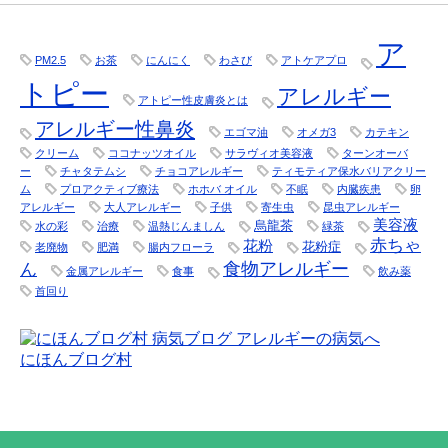
ア
PM2.5
お茶
にんにく
わさび
アトケアプロ
トピー
アレルギー
アトピー性皮膚炎とは
アレルギー性鼻炎
エゴマ油
オメガ3
カテキン
クリーム
ココナッツオイル
サラヴィオ美容液
ターンオーバ
ー
チャタテムシ
チョコアレルギー
ティモティア保水バリアクリー
ム
プロアクティブ療法
ホホバ オイル
不眠
内臓疾患
卵
アレルギー
大人アレルギー
子供
寄生虫
昆虫アレルギー
美容液
烏龍茶
水の彩
治療
温熱じんましん
緑茶
赤ちゃ
花粉
花粉症
老廃物
肥満
腸内フローラ
食物アレルギー
ん
金属アレルギー
食事
飲み薬
首回り
にほんブログ村