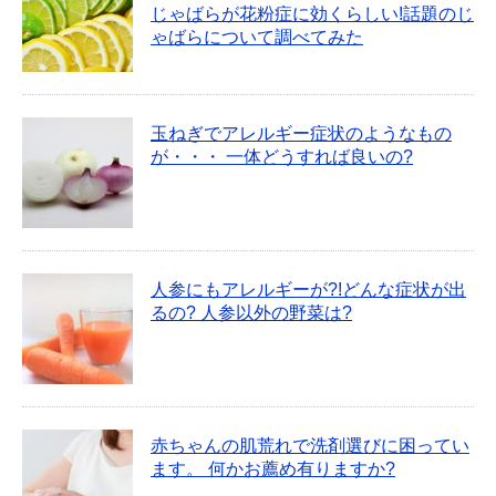
じゃばらが花粉症に効くらしい!話題のじ
ゃばらについて調べてみた
玉ねぎでアレルギー症状のようなもの
が・・・ 一体どうすれば良いの?
人参にもアレルギーが?!どんな症状が出
るの? 人参以外の野菜は?
赤ちゃんの肌荒れで洗剤選びに困ってい
ます。 何かお薦め有りますか?