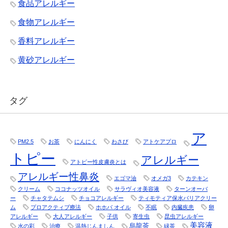
食品アレルギー
食物アレルギー
香料アレルギー
黄砂アレルギー
タグ
ア
PM2.5
お茶
にんにく
わさび
アトケアプロ
トピー
アレルギー
アトピー性皮膚炎とは
アレルギー性鼻炎
エゴマ油
オメガ3
カテキン
クリーム
ココナッツオイル
サラヴィオ美容液
ターンオーバ
ー
チャタテムシ
チョコアレルギー
ティモティア保水バリアクリー
ム
プロアクティブ療法
ホホバ オイル
不眠
内臓疾患
卵
アレルギー
大人アレルギー
子供
寄生虫
昆虫アレルギー
美容液
烏龍茶
水の彩
治療
温熱じんましん
緑茶