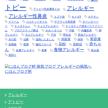
トピー
アレルギー
アトピー性皮膚炎とは
アレルギー性鼻炎
エゴマ油
オメガ3
カテキン
クリーム
ココナッツオイル
サラヴィオ美容液
ターンオーバ
ー
チャタテムシ
チョコアレルギー
ティモティア保水バリアクリー
ム
プロアクティブ療法
ホホバ オイル
不眠
内臓疾患
卵
アレルギー
大人アレルギー
子供
寄生虫
昆虫アレルギー
美容液
烏龍茶
水の彩
治療
温熱じんましん
緑茶
赤ちゃ
花粉
花粉症
老廃物
肥満
腸内フローラ
食物アレルギー
ん
金属アレルギー
食事
飲み薬
首回り
にほんブログ村
アレルギー
アトピー