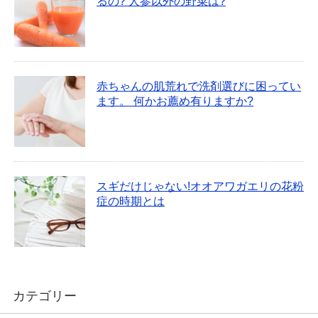
るの? 人参以外の野菜は?
赤ちゃんの肌荒れで洗剤選びに困ってい
ます。 何かお薦め有りますか?
スギだけじゃない!オオアワガエリの花粉
症の時期とは
カテゴリー