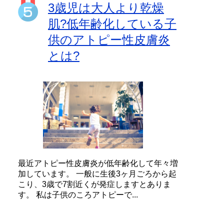
3歳児は大人より乾燥
肌?低年齢化している子
供のアトピー性皮膚炎
とは?
最近アトピー性皮膚炎が低年齢化して年々増
加しています。 一般に生後3ヶ月ごろから起
こり、3歳で7割近くが発症しますとありま
す。 私は子供のころアトピーで...